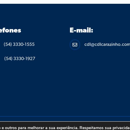
efones
E-mail:
(54) 3330-1555
cdl@cdlcarazinho.com

(54) 3330-1927
 CARAZINHO – TODOS OS DIREITOS RESERVADOS.
POLÍTICA DE P
o e outros para melhorar a sua experiência. Respeitamos sua privacidad