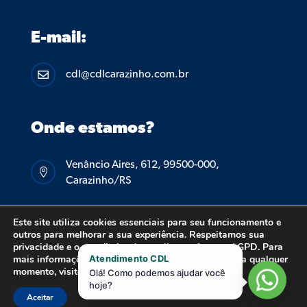
E-mail:
cdl@cdlcarazinho.com.br

Onde estamos?
Venâncio Aires, 612, 99500-000,

Carazinho/RS
Este site utiliza cookies essenciais para seu funcionamento e
outros para melhorar a sua experiência. Respeitamos sua
privacidade e o seu direito de escolha conforme a LGPD. Para
mais informações ou para alterar suas preferências a qualquer
Atendimento CDL
© 2026 CDL CARAZINHO – TODOS OS DIREITOS
momento, visite nossa
Política de Privacidade
Olá! Como podemos ajudar você
hoje?
RESERVADOS.
POLÍTICA DE PRIVACIDADE.
Aceitar