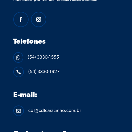
Telefones
(54) 3330-1555

(54) 3330-1927

E-mail:
cdl@cdlcarazinho.com.br
