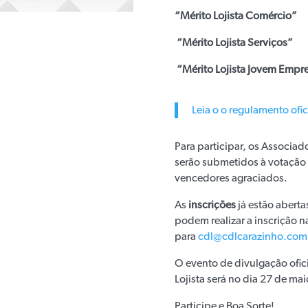
“Mérito Lojista Comércio”
“Mérito Lojista Serviços”
“Mérito Lojista Jovem Emp
Leia o o regulamento ofic
Para participar, os Associado
serão submetidos à votação
vencedores agraciados.
As
inscrições
já estão abertas
podem realizar a inscrição n
para
cdl@cdlcarazinho.com
O evento de divulgação ofici
Lojista será no dia 27 de mai
Participe e Boa Sorte!