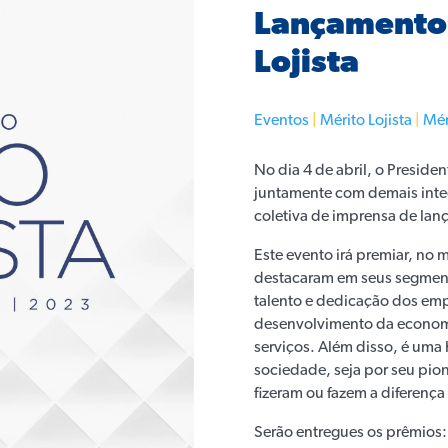
Lançamento o
Lojista
Eventos
|
Mérito Lojista
|
Mér
No dia 4 de abril, o Preside
juntamente com demais integ
coletiva de imprensa de lan
Este evento irá premiar, no
destacaram em seus segment
talento e dedicação dos emp
desenvolvimento da economi
serviços. Além disso, é um
sociedade, seja por seu pion
fizeram ou fazem a diferen
Serão entregues os prêmios: