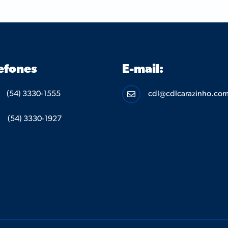
efones
E-mail:
(54) 3330-1555
cdl@cdlcarazinho.com

(54) 3330-1927