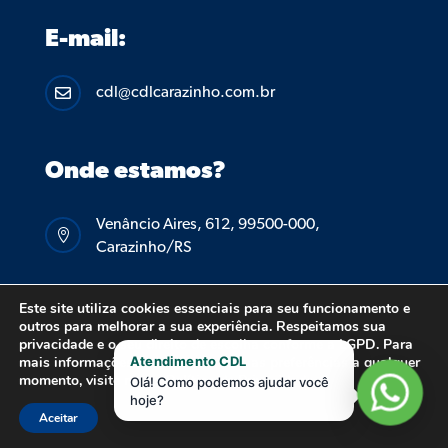
E-mail:
cdl@cdlcarazinho.com.br

Onde estamos?
Venâncio Aires, 612, 99500-000,

Carazinho/RS
Este site utiliza cookies essenciais para seu funcionamento e
outros para melhorar a sua experiência. Respeitamos sua
privacidade e o seu direito de escolha conforme a LGPD. Para
mais informações ou para alterar suas preferências a qualquer
Atendimento CDL
© 2026 CDL CARAZINHO – TODOS OS DIREITOS
momento, visite nossa
Política de Privacidade
Olá! Como podemos ajudar você
hoje?
RESERVADOS.
POLÍTICA DE PRIVACIDADE.
Aceitar