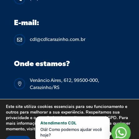
E-mail:
cdl@cdlcarazinho.com.br

Onde estamos?
Venâncio Aires, 612, 99500-000,

Carazinho/RS
Este site utiliza cookies essenciais para seu funcionamento e
outros para melhorar a sua experiência. Respeitamos sua
privacidade e o seu direito de escolha conforme a LGPD. Para
mais informações ou para alterar suas preferências a qualquer
Atendimento CDL
© 2026 CDL CARAZINHO – TODOS OS DIREITOS
momento, visite nossa
Política de Privacidade
Olá! Como podemos ajudar você
hoje?
RESERVADOS.
POLÍTICA DE PRIVACIDADE.